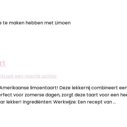
die te maken hebben met Limoen
rt
op
14
Laat een reactie achter
Key
e Amerikaanse limoentaart! Deze lekkernij combineert e
Lime
rfect voor zomerse dagen, zorgt deze taart voor een heer
pie
 lekker! Ingrediënten: Werkwijze: Een recept van …
–
Amerikaanse limoentaart