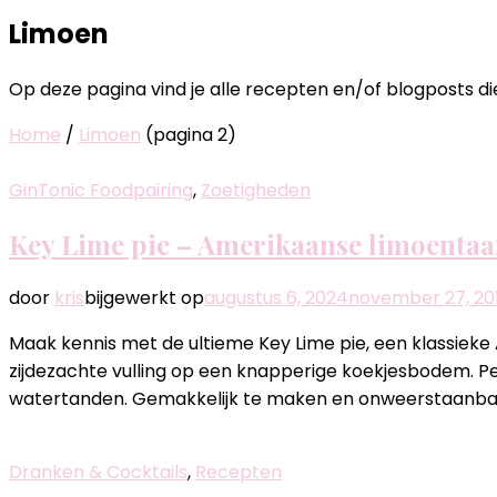
Limoen
Op deze pagina vind je alle recepten en/of blogposts 
Home
/
Limoen
(pagina 2)
GinTonic Foodpairing
,
Zoetigheden
Key Lime pie – Amerikaanse limoentaa
door
kris
bijgewerkt op
augustus 6, 2024
november 27, 20
Maak kennis met de ultieme Key Lime pie, een klassiek
zijdezachte vulling op een knapperige koekjesbodem. Pe
watertanden. Gemakkelijk te maken en onweerstaanbaar
Dranken & Cocktails
,
Recepten