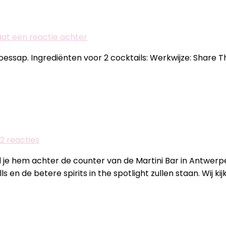
op
aat een reactie achter
Cocktail:
essap. Ingrediënten voor 2 cocktails: Werkwijze: Share Th
Bittersweet
gin
op
2 reacties
Añejo
d je hem achter de counter van de Martini Bar in Antwer
Highball
s en de betere spirits in the spotlight zullen staan. Wij k
–
Dieter
Van
Roy