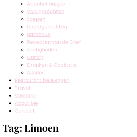
Aperitief hapjes
Voorgerechten
Soepen
Hoofdgerechten
Barbecue
Recepten van de Chef
Zoetigheden
Ontbijt
Dranken & Cocktails
Allerlei
Restaurant belevingen
Travel
Vrienden
About Me
Contact
Tag:
Limoen