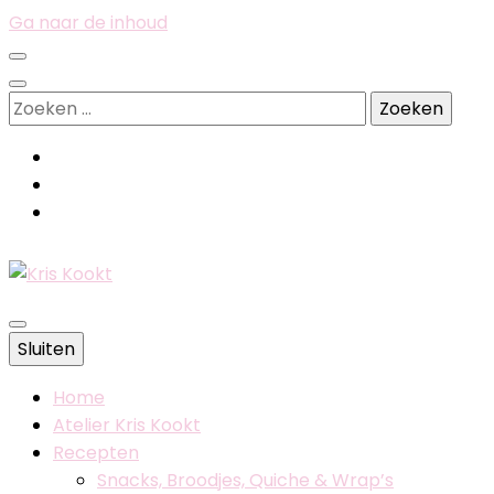
Ga naar de inhoud
Zoeken
naar:
Belgische foodblog
Sluiten
Kris Kookt
Home
Atelier Kris Kookt
Recepten
Snacks, Broodjes, Quiche & Wrap’s