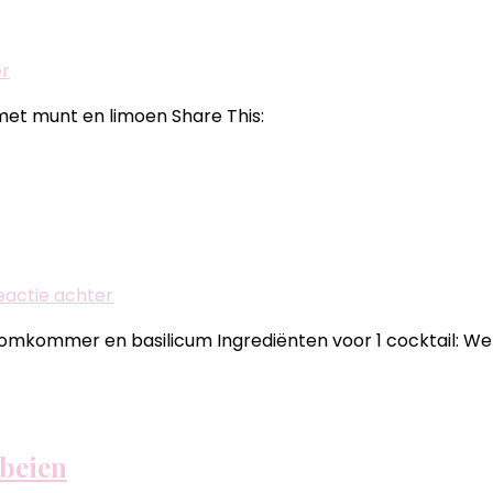
op
er
Liefmans
 met munt en limoen Share This:
Mint
&
Lime
op
eactie achter
Cointreau
komkommer en basilicum Ingrediënten voor 1 cocktail: Wer
Fizz
komkommer
basilicum
beien