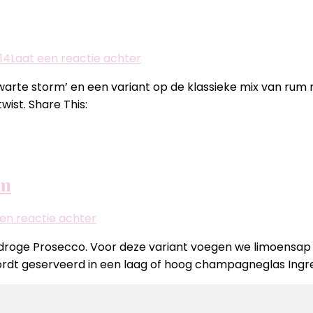
op
14
Laat een reactie achter
Tormenta
warte storm’ en een variant op de klassieke mix van rum 
Negra
wist. Share This:
of
Ginger
Island
um
op
en reactie achter
Bellini
n droge Prosecco. Voor deze variant voegen we limoensap 
cocktail
ordt geserveerd in een laag of hoog champagneglas Ingre
met
limoen
en