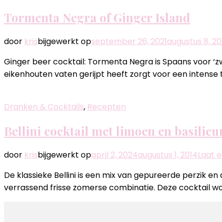
Tormenta Negra of Ginger Island
door
kris
bijgewerkt op
september 26, 2021
augustus 8, 20
Ginger beer cocktail: Tormenta Negra is Spaans voor ‘z
eikenhouten vaten gerijpt heeft zorgt voor een intense t
Dranken & Cocktails
,
Recepten
Bellini cocktail met limoen en basilic
door
kris
bijgewerkt op
april 2, 2024
augustus 1, 2014
Laat e
De klassieke Bellini is een mix van gepureerde perzik e
verrassend frisse zomerse combinatie. Deze cocktail w