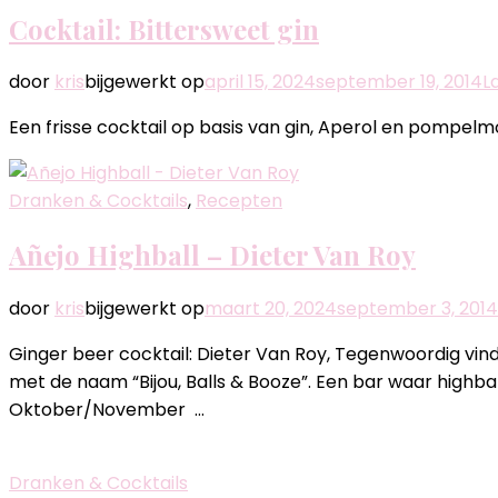
Cocktail: Bittersweet gin
door
kris
bijgewerkt op
april 15, 2024
september 19, 2014
L
Een frisse cocktail op basis van gin, Aperol en pompelmo
Dranken & Cocktails
,
Recepten
Añejo Highball – Dieter Van Roy
door
kris
bijgewerkt op
maart 20, 2024
september 3, 2014
Ginger beer cocktail: Dieter Van Roy, Tegenwoordig vin
met de naam “Bijou, Balls & Booze”. Een bar waar highball
Oktober/November …
Dranken & Cocktails