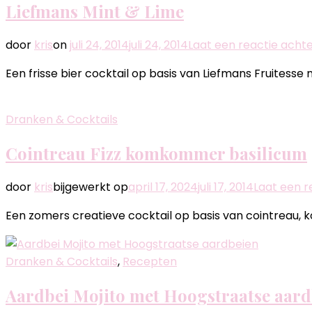
Liefmans Mint & Lime
door
kris
on
juli 24, 2014
juli 24, 2014
Laat een reactie acht
Een frisse bier cocktail op basis van Liefmans Fruitesse
Dranken & Cocktails
Cointreau Fizz komkommer basilicum
door
kris
bijgewerkt op
april 17, 2024
juli 17, 2014
Laat een r
Een zomers creatieve cocktail op basis van cointreau, 
Dranken & Cocktails
,
Recepten
Aardbei Mojito met Hoogstraatse aard