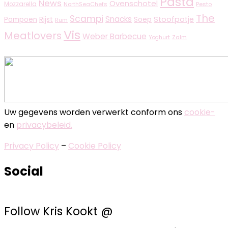
Pasta
News
Ovenschotel
Mozzarella
NorthSeaChefs
Pesto
The
Scampi
Snacks
Rijst
Stoofpotje
Pompoen
Soep
Rum
Vis
Meatlovers
Weber Barbecue
Zalm
Yoghurt
Uw gegevens worden verwerkt conform ons
cookie-
en
privacybeleid.
Privacy Policy
–
Cookie Policy
Social
Follow Kris Kookt @