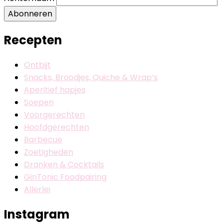
Abonneren
Recepten
Ontbijt
Snacks, Broodjes, Quiche & Wrap’s
Aperitief hapjes
Soepen
Voorgerechten
Hoofdgerechten
Barbecue
Zoetigheden
Dranken & Cocktails
GinTonic Foodpairing
Allerlei
Instagram