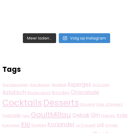
Meer laden...
Volg op Instagram
Tags
Asperges
Aardappelen
Aardbeien
Aperitief
Avocado
Aziatisch
Chocolade
Broodjes
Bladerdeeg
Cocktails
Desserts
Elixir d’Anvers
Doperwt
GaultMillau
Gin
Gebak
Italië
Feestelijk
Hapjes
Feta
Kip
Koriander
Lidl
Koekjes
Le Creuset
Limoen
Kalfsvlees