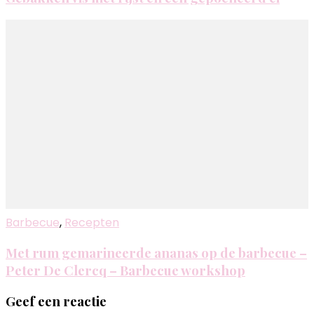
Barbecue
,
Recepten
Met rum gemarineerde ananas op de barbecue –
Peter De Clercq – Barbecue workshop
Geef een reactie