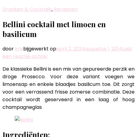
Dranken & Cocktails
,
Recepten
Bellini cocktail met limoen en
basilicum
door
kris
bijgewerkt op
april 2, 2024
augustus 1, 2014
Laat
op
een reactie achter
Bellini
De klassieke Bellini is een mix van gepureerde perzik en
cocktail
droge Prosecco. Voor deze variant voegen we
met
limoensap en enkele blaadjes basilicum toe. Dit zorgt
limoen
voor een verrassend frisse zomerse combinatie. Deze
en
cocktail wordt geserveerd in een laag of hoog
basilicum
champagneglas
Ingrediënten: