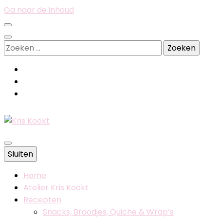
Ga naar de inhoud
Zoeken
naar:
Belgische foodblog
Sluiten
Kris Kookt
Home
Atelier Kris Kookt
Recepten
Snacks, Broodjes, Quiche & Wrap’s