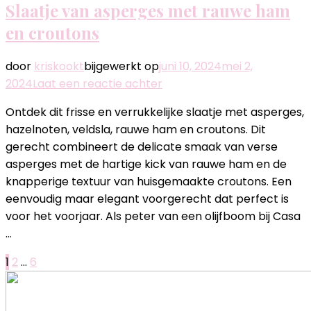
Slaatje van asperges met rauwe ham
en croutons
door
kriskookt
bijgewerkt op
juni 10, 2024
mei 2,
op
2024
Laat een reactie achter
Slaatje
Ontdek dit frisse en verrukkelijke slaatje met asperges,
van
hazelnoten, veldsla, rauwe ham en croutons. Dit
asperges
gerecht combineert de delicate smaak van verse
met
asperges met de hartige kick van rauwe ham en de
rauwe
knapperige textuur van huisgemaakte croutons. Een
ham
eenvoudig maar elegant voorgerecht dat perfect is
en
voor het voorjaar. Als peter van een olijfboom bij Casa
croutons
…
Berichten
Pagina
Pagina
Pagina
1
2
…
6
paginering