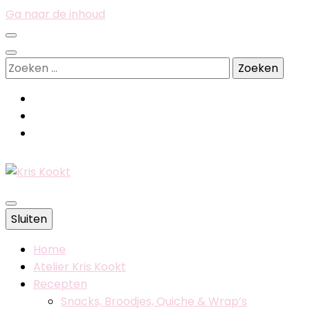
Ga naar de inhoud
Zoeken
naar:
Belgische foodblog
Sluiten
Kris Kookt
Home
Atelier Kris Kookt
Recepten
Snacks, Broodjes, Quiche & Wrap’s