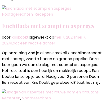
Hoofdgerechten
,
Recepten
Enchilada met scampi en asperges
door
kriskookt
bijgewerkt op
mei 7, 2024
mei 7,
op
2024
Laat een reactie achter
Enchilada
Op onze blog vind je al een smakelijk enchiladerecept
met
met scampi, zwarte bonen en groene paprika. Deze
scampi
keer gaan we aan de slag met scampi en asperges.
en
Het resultaat is een heerlijk en makkelijk recept. Een
asperges
beetje lente op je bord. Nodig voor 2 personen Doen
Een recept van Kris Kookt geprobeerd? Laat het mij …
Recepten
,
Voorgerechten