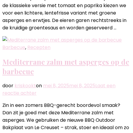
erwtjes
de klassieke versie met tomaat en paprika kiezen we
en
voor een lichtere, lentefrisse variant met groene
homemade
asperges en erwtjes. De eieren garen rechtstreeks in
flatbread
de kruidige groentesaus en worden geserveerd …
Barbecue
,
Recepten
Mediterrane zalm met asperges op de
barbecue
door
kriskookt
on
mei 8, 2025
mei 8, 2025
Laat een
op
reactie achter
Mediterrane
Zin in een zomers BBQ-gerecht boordevol smaak?
zalm
Dan zit je goed met deze Mediterrane zalm met
met
asperges. We gebruiken de nieuwe BBQ Outdoor
asperges
Bakplaat van Le Creuset – strak, stoer en ideaal om zo
op