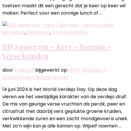
dressing
toetsen maakt dit een gerecht dat je keer op keer wil
van
maken. Perfect voor een zonnige lunch of …
zure
room
Barbecue
,
Recepten
,
Voorgerechten
BBQ asperges – Kers – Burrata –
Verse kruiden
door
kriskookt
bijgewerkt op
juni 14, 2024
juni 14,
op
2024
Laat een reactie achter
BBQ
14 juni 2024 is het World Verdejo Day. Op deze dag
asperges
vieren we het veelzijdige karakter van de verdejo druif.
–
De mix van geurige verse vruchten als perzik, peer en
Kers
citrusfruit met daarbij vers geplukte groene kruiden,
–
verkwikkende zuren en een zacht mondgevoel is uniek.
Burrata
Met zo’n wijn kan je alle kanten op. Wijzelf noemen …
–