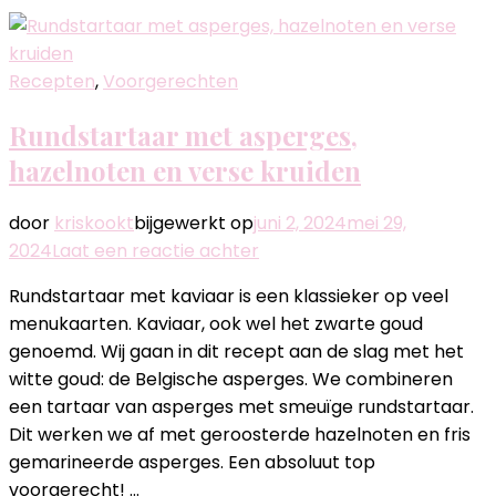
Verse
kruiden
Recepten
,
Voorgerechten
Rundstartaar met asperges,
hazelnoten en verse kruiden
door
kriskookt
bijgewerkt op
juni 2, 2024
mei 29,
op
2024
Laat een reactie achter
Rundstartaar
Rundstartaar met kaviaar is een klassieker op veel
met
menukaarten. Kaviaar, ook wel het zwarte goud
asperges,
genoemd. Wij gaan in dit recept aan de slag met het
hazelnoten
witte goud: de Belgische asperges. We combineren
en
een tartaar van asperges met smeuïge rundstartaar.
verse
Dit werken we af met geroosterde hazelnoten en fris
kruiden
gemarineerde asperges. Een absoluut top
voorgerecht! …