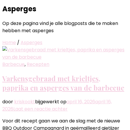
Asperges
Op deze pagina vind je alle blogposts die te maken
hebben met asperges
Home
/
Asperges
Barbecue
,
Recepten
Varkensgebraad met krieltjes,
paprika en asperges van de barbecue
door
kriskookt
bijgewerkt op
april 16, 2026
april 16,
op
2026
Laat een reactie achter
Varkensgebraad
Voor dit recept gaan we aan de slag met de nieuwe
met
BBQ Outdoor Campagnard in geëmailleerd gietijzer