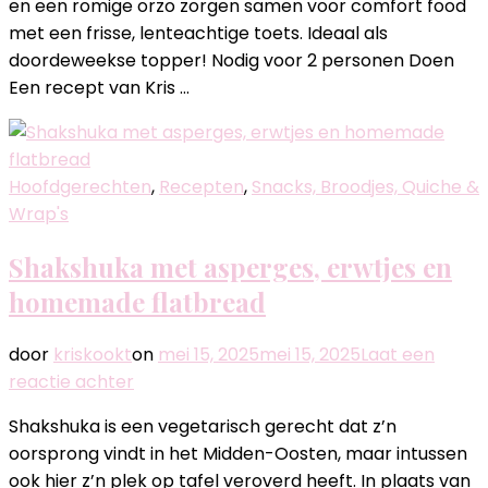
en een romige orzo zorgen samen voor comfort food
orzo,
met een frisse, lenteachtige toets. Ideaal als
asperges
doordeweekse topper! Nodig voor 2 personen Doen
en
Een recept van Kris …
scampi
Hoofdgerechten
,
Recepten
,
Snacks, Broodjes, Quiche &
Wrap's
Shakshuka met asperges, erwtjes en
homemade flatbread
door
kriskookt
on
mei 15, 2025
mei 15, 2025
Laat een
op
reactie achter
Shakshuka
Shakshuka is een vegetarisch gerecht dat z’n
met
oorsprong vindt in het Midden-Oosten, maar intussen
asperges,
ook hier z’n plek op tafel veroverd heeft. In plaats van