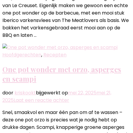
krieltjes,
van Le Creuset. Eigenlijk maken we gewoon een echte
paprika
one pot wonder op de barbecue, met een mooi stuk
en
Iberico varkensvlees van The Meatlovers als basis. We
asperges
bakken het varkensgebraad eerst mooi aan op de
van
BBQ en laten …
de
barbecue
Hoofdgerechten
,
Recepten
One pot wonder met orzo, asperges
en scampi
door
kriskookt
bijgewerkt op
mei 22, 2025
mei 21,
op
2025
Laat een reactie achter
One
Snel, smaakvol en maar één pan om af te wassen –
pot
deze one pot orzo is precies wat je nodig hebt op
wonder
drukke dagen. Scampi, knapperige groene asperges
met