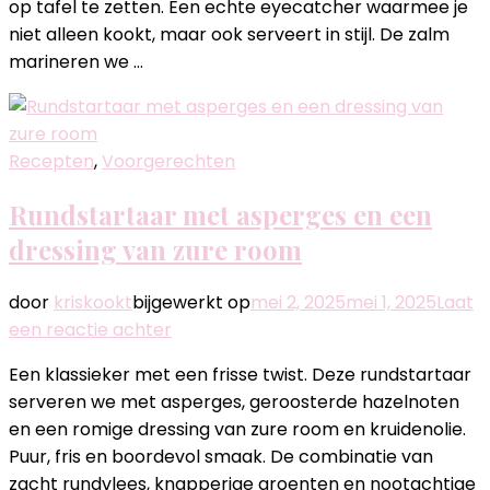
op tafel te zetten. Een echte eyecatcher waarmee je
de
niet alleen kookt, maar ook serveert in stijl. De zalm
barbecue
marineren we …
Recepten
,
Voorgerechten
Rundstartaar met asperges en een
dressing van zure room
door
kriskookt
bijgewerkt op
mei 2, 2025
mei 1, 2025
Laat
op
een reactie achter
Rundstartaar
Een klassieker met een frisse twist. Deze rundstartaar
met
serveren we met asperges, geroosterde hazelnoten
asperges
en een romige dressing van zure room en kruidenolie.
en
Puur, fris en boordevol smaak. De combinatie van
een
zacht rundvlees, knapperige groenten en nootachtige