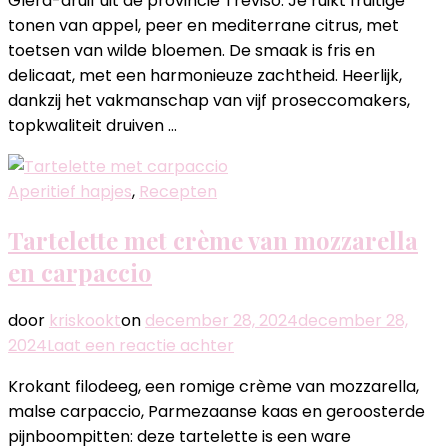
Glera-druif uit de provincie Treviso. Je ruikt fruitige
met
tonen van appel, peer en mediterrane citrus, met
Bottega
toetsen van wilde bloemen. De smaak is fris en
Prosecco
delicaat, met een harmonieuze zachtheid. Heerlijk,
Brut
dankzij het vakmanschap van vijf proseccomakers,
topkwaliteit druiven …
Aperitief hapjes
,
Recepten
Tartelette met crème van mozzarella
en carpaccio
door
kriskookt
on
december 28, 2024
december 28,
op
2024
Laat een reactie achter
Tartelette
Krokant filodeeg, een romige crème van mozzarella,
met
malse carpaccio, Parmezaanse kaas en geroosterde
crème
pijnboompitten: deze tartelette is een ware
van