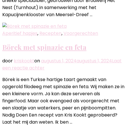
unieke speciaalbier, gebrouwen door Brouwerij Het
Een
Nest (Turnhout) in samenwerking met het
topmatch
Kapucijnenklooster van Meersel-Dreef …
Aperitief hapjes
,
Recepten
,
Voorgerechten
Börek met spinazie en feta
door
kriskookt
on
augustus 1, 2024
augustus 1, 2024
Laat
op
een reactie achter
Börek
Börek is een Turkse hartige taart gemaakt van
met
opgerold filodeeg met spinazie en feta. Wij maken ze in
spinazie
een kleinere vorm. Ja kan deze serveren als
en
fingerfood. Maar ook evengoed als voorgerecht met
feta
een slaatje van waterkers, peer en pijnboompitten.
Nodig Doen Een recept van Kris Kookt geprobeerd?
Laat het mij dan weten. Ik ben …