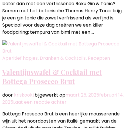
beter dan met een verfrissende Roku Gin & Tonic?
Day
Samen met het botanische Thomas Henry Tonic krijg
2025:
je een gin tonic die zowel verfrissend als verfijnd is.
Roku
Speciaal voor deze dag creëren we een killer
Gin
foodpairing: tempura van bimi met een …
en
Tempura
van
Bimi
Aperitief hapjes
,
Dranken & Cocktails
,
Recepten
als
perfecte
Valentijnswafel & Cocktail met
pairing
Bottega Prosecco Brut
door
kriskookt
bijgewerkt op
maart 25, 2025
februari 14,
op
2025
Laat een reactie achter
Valentijnswafel
Bottega Prosecco Brut is een heerlijke mousserende
&
wijn uit het noordoosten van Italië, gemaakt van de
Cocktail