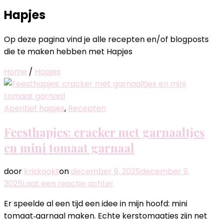
Hapjes
Op deze pagina vind je alle recepten en/of blogposts
die te maken hebben met Hapjes
Home
/
Hapjes
Aperitief hapjes
,
Recepten
Feesthapjes: cracker met garnaaltjes
en mini tomaat garnaal
door
kriskookt
on
december 9, 2025
december 9,
op
2025
Laat een reactie achter
Feesthapjes:
Er speelde al een tijd een idee in mijn hoofd: mini
cracker
tomaat‑garnaal maken. Echte kerstomaatjes zijn net