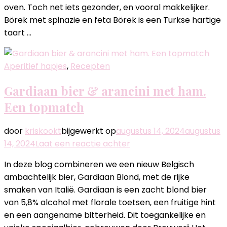
oven. Toch net iets gezonder, en vooral makkelijker.
in
Börek met spinazie en feta Börek is een Turkse hartige
de
taart …
oven
gebakken
Aperitief hapjes
,
Recepten
Gardiaan bier & arancini met ham.
Een topmatch
door
kriskookt
bijgewerkt op
augustus 14, 2024
augustus
op
14, 2024
Laat een reactie achter
Gardiaan
In deze blog combineren we een nieuw Belgisch
bier
ambachtelijk bier, Gardiaan Blond, met de rijke
&
smaken van Italië. Gardiaan is een zacht blond bier
arancini
van 5,8% alcohol met florale toetsen, een fruitige hint
met
en een aangename bitterheid. Dit toegankelijke en
ham.