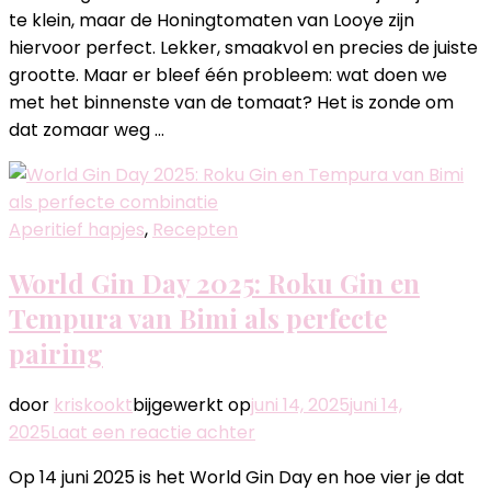
met
te klein, maar de Honingtomaten van Looye zijn
garnaaltjes
hiervoor perfect. Lekker, smaakvol en precies de juiste
en
grootte. Maar er bleef één probleem: wat doen we
mini
met het binnenste van de tomaat? Het is zonde om
tomaat
dat zomaar weg …
garnaal
Aperitief hapjes
,
Recepten
World Gin Day 2025: Roku Gin en
Tempura van Bimi als perfecte
pairing
door
kriskookt
bijgewerkt op
juni 14, 2025
juni 14,
op
2025
Laat een reactie achter
World
Op 14 juni 2025 is het World Gin Day en hoe vier je dat
Gin