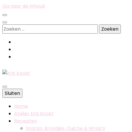
Ga naar de inhoud
Zoeken
naar:
Belgische foodblog
Sluiten
Kris Kookt
Home
Atelier Kris Kookt
Recepten
Snacks, Broodjes, Quiche & Wrap’s