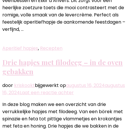
veenbessen en Elixir d’Anvers. Dit zorgt voor een
en
heerlijke zoetzure toets die mooi contrasteert met de
veenbe
romige, volle smaak van de levercrème. Perfect als
met
feestelijk aperitiefhapje de aankomende feestdagen –
Elixir
verfijnd, …
d’Anver
Aperitief hapjes
,
Recepten
Drie hapjes met filodeeg – in de oven
gebakken
door
kriskookt
bijgewerkt op
augustus 16, 2024
augustus
op
16, 2024
Laat een reactie achter
Drie
In deze blog maken we een overzicht van drie
hapjes
verrukkelijke hapjes met filodeeg. Van een börek met
met
spinazie en feta tot pittige vlammetjes en krokantjes
filodeeg
met feta en honing. Drie hapjes die we bakken in de
–