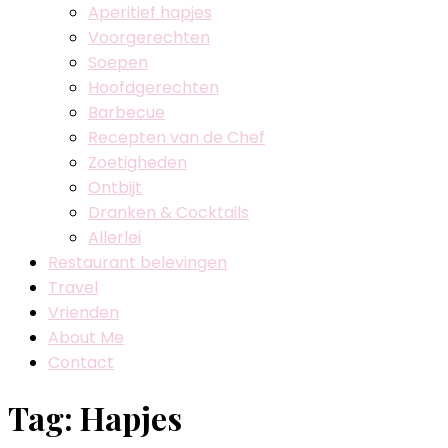
Aperitief hapjes
Voorgerechten
Soepen
Hoofdgerechten
Barbecue
Recepten van de Chef
Zoetigheden
Ontbijt
Dranken & Cocktails
Allerlei
Restaurant belevingen
Travel
Vrienden
About Me
Contact
Tag:
Hapjes