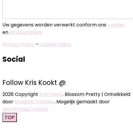
paginering
Uw gegevens worden verwerkt conform ons
cookie-
en
privacybeleid.
Privacy Policy
–
Cookie Policy
Social
Follow Kris Kookt @
2026 Copyright
Kris Kookt
.
Blossom Pretty | Ontwikkeld
door
Blossom Themes
. Mogelijk gemaakt door
WordPress
.
Contact
TOP