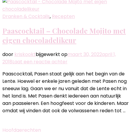
Dranken & Cocktails
,
Recepten
Paascocktail – Chocolade Mojito met
eigen chocoladelikeur
door
kriskookt
bijgewerkt op
maart 30, 2022
april 1,
op
2018
Laat een reactie achter
Paascocktail
Paascocktail, Pasen staat gelijk aan het begin van de
–
Lente. Hoewel er enkele jaren geleden met Pasen nog
Chocolade
sneeuw lag. Gaan we er nu vanuit dat de Lente echt in
Mojito
het land is. Met Pasen denkt iedereen aan natuurlijk
met
aan paaseieren. Een hoogfeest voor de kinderen. Maar
eigen
omdat wij vinden dat ook de volwassenen reden tot …
chocoladelikeur
Hoofdgerechten