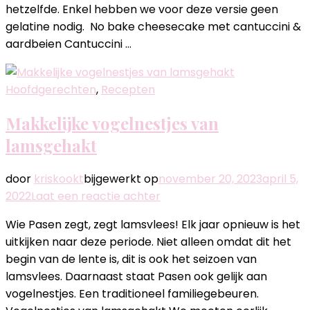
hetzelfde. Enkel hebben we voor deze versie geen
Aardbei
gelatine nodig. No bake cheesecake met cantuccini &
aardbeien Cantuccini …
Hoofdgerechten
,
Recepten
Makkelijke vogelnestjes van
lamsgehakt
door
kriskookt
bijgewerkt op
november 20, 2023
april 5,
op
2022
Laat een reactie achter
Makkelijke
Wie Pasen zegt, zegt lamsvlees! Elk jaar opnieuw is het
vogelnestjes
uitkijken naar deze periode. Niet alleen omdat dit het
van
begin van de lente is, dit is ook het seizoen van
lamsgehakt
lamsvlees. Daarnaast staat Pasen ook gelijk aan
vogelnestjes. Een traditioneel familiegebeuren.