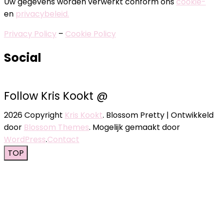
Uw gegevens worden verwerkt conform ons
cookie-
en
privacybeleid.
Privacy Policy
–
Cookie Policy
Social
Follow Kris Kookt @
2026 Copyright
Kris Kookt
.
Blossom Pretty | Ontwikkeld
door
Blossom Themes
. Mogelijk gemaakt door
WordPress
.
Contact
TOP