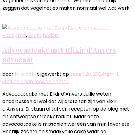
Vogelnestjes van lamsgehakt We moeten eerlijk
zeggen dat vogelnetjes maken normaal wel wat werk
…
Recepten
,
Zoetigheden
Advocaatcake met Elixir d’Anvers
advocaat
door
kriskookt
bijgewerkt op
maart 20, 2024
april 1,
op
2021
Laat een reactie achter
Advocaatcake
Advocaatcake met Elixir d’Anvers Jullie weten
met
ondertussen al wel dat wij grote fan zijn van Elixir
Elixir
d’Anvers. Er staan al tal van recepten op de blog met
d’Anvers
dit Antwerpse streekproduct. Maar deze
advocaat
advocaatcake is misschien wel één van mijn favoriete.
Heerlijk zachte en smaakvolle cake waar de