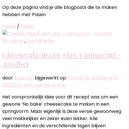
Op deze pagina vind je alle blogposts die te maken
hebben met Pasen
Home
/
Pasen
Recepten
,
Zoetigheden
Cheesecake in een glas: Cantuccini –
Aardbei
door
kriskookt
bijgewerkt op
februari 21, 2025
april 12,
op
2022
Laat een reactie achter
Cheesecake
Het oorspronkelijk idee voor dit recept was om een
in
gewone ‘No bake’ cheesecake te maken in een
een
springvorm. Maar eigenlijk is deze versie gewoonweg
glas:
veel makkelijker en zeker even lekker. Alle
Cantuccini
ingrediënten en de verschillende lagen blijven
–