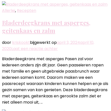
Allerlei
,
Recepten
Bladerdeegkrans met asperges,
geitenkaas en zalm
door
kriskookt
bijgewerkt op
april 3, 2024
april 10,
op
2020
Laat een reactie achter
Bladerdeegkrans
Bladerdeegkrans met asperges Pasen zal voor
met
iedereen anders zijn dit jaar. Geen paaseieren rapen
asperges,
met familie en geen uitgebreide paasbrunch waar
geitenkaas
iedereen samen komt. Daarom maken we een
en
paasrecept waaraan kinderen kunnen helpen en je als
zalm
gezin samen van kan genieten. Deze bladerdeegkrans
met asperges, geitenkaas en gerookte zalm ziet er
niet alleen mooi uit, …