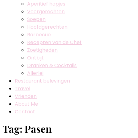
Aperitief hapjes
Voorgerechten
Soepen
Hoofdgerechten
Barbecue
Recepten van de Chef
Zoetigheden
Ontbijt
Dranken & Cocktails
Allerlei
Restaurant belevingen
Travel
Vrienden
About Me
Contact
Tag:
Pasen