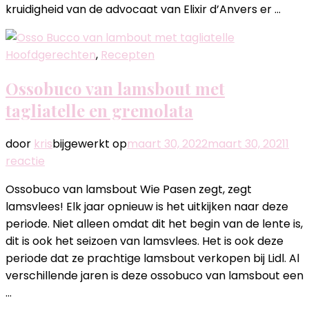
kruidigheid van de advocaat van Elixir d’Anvers er …
Hoofdgerechten
,
Recepten
Ossobuco van lamsbout met
tagliatelle en gremolata
door
kris
bijgewerkt op
maart 30, 2022
maart 30, 2021
1
op
reactie
Ossobuco
Ossobuco van lamsbout Wie Pasen zegt, zegt
van
lamsvlees! Elk jaar opnieuw is het uitkijken naar deze
lamsbout
periode. Niet alleen omdat dit het begin van de lente is,
met
dit is ook het seizoen van lamsvlees. Het is ook deze
tagliatelle
periode dat ze prachtige lamsbout verkopen bij Lidl. Al
en
verschillende jaren is deze ossobuco van lamsbout een
gremolata
…