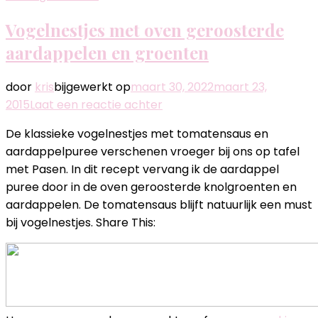
Vogelnestjes met oven geroosterde
aardappelen en groenten
door
kris
bijgewerkt op
maart 30, 2022
maart 23,
op
2015
Laat een reactie achter
Vogelnestjes
De klassieke vogelnestjes met tomatensaus en
met
aardappelpuree verschenen vroeger bij ons op tafel
oven
met Pasen. In dit recept vervang ik de aardappel
geroosterde
puree door in de oven geroosterde knolgroenten en
aardappelen
aardappelen. De tomatensaus blijft natuurlijk een must
en
bij vogelnestjes. Share This:
groenten