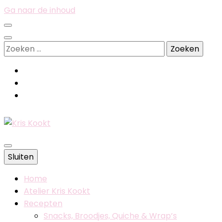
Ga naar de inhoud
Zoeken
naar:
Belgische foodblog
Sluiten
Kris Kookt
Home
Atelier Kris Kookt
Recepten
Snacks, Broodjes, Quiche & Wrap’s