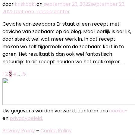
door
kriskookt
on
september 23, 2022
september 23,
op
2022
Laat een reactie achter
Ceviche
Ceviche van zeebaars Er staat al een recept met
van
ceviche van zeebaars op de blog. Maar eerlijk is eerlijk,
zeebaars
daar steekt wel wat meer werk in. In dat recept
met
maken we zelf tijgermelk om de zeebaars kort in te
appel,
garen. Het resultaat is dan ook wel fantastisch
komkommer
natuurlijk. In dit recept houden we het makkelijker …
en
limoen
Berichten
Pagina
Pagina
Pagina
Pagina
Pagina
1
2
3
4
…
15
paginering
Uw gegevens worden verwerkt conform ons
cookie-
en
privacybeleid.
Privacy Policy
–
Cookie Policy