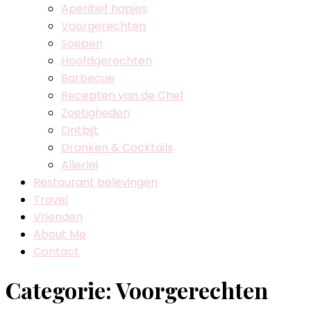
Aperitief hapjes
Voorgerechten
Soepen
Hoofdgerechten
Barbecue
Recepten van de Chef
Zoetigheden
Ontbijt
Dranken & Cocktails
Allerlei
Restaurant belevingen
Travel
Vrienden
About Me
Contact
Categorie:
Voorgerechten