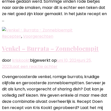
ermee gedaan werd. Sommige vinden rode bietjes
van
naar aarde smaken, maar dit is echter een teken dat
rode
ze niet goed zijn klaar gemaakt. In het juiste recept en
biet
…
Recepten
,
Voorgerechten
Venkel – Burrata – Zonnebloempit
door
kriskookt
bijgewerkt op
juni 10, 2024
juni 25,
op
2023
Laat een reactie achter
Venkel
Ovengeroosterde venkel, romige burrata, kruidige
–
olijfolie en geroosterde zonnebloempitten. Serveer je
Burrata
dit als lunch, voorgerecht of sharing dish? Dat kan je
–
volledig zelf kiezen. We geven enkele al maar mee dat
Zonnebloempit
deze combinatie alvast overheerlijk is. Recept Doen
Een recept van Kris Kookt geprobeerd? Laat het mij