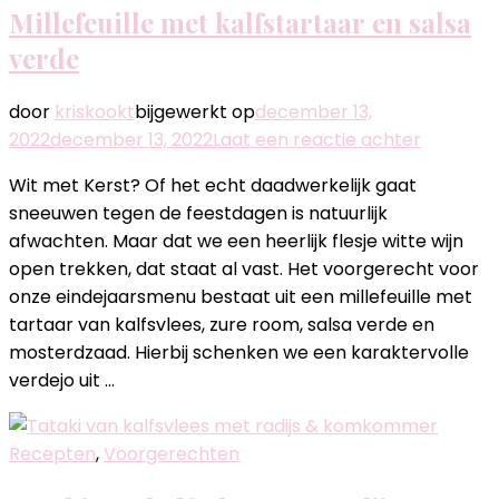
Millefeuille met kalfstartaar en salsa
verde
door
kriskookt
bijgewerkt op
december 13,
op
2022
december 13, 2022
Laat een reactie achter
Millefeuil
Wit met Kerst? Of het echt daadwerkelijk gaat
met
sneeuwen tegen de feestdagen is natuurlijk
kalfstar
afwachten. Maar dat we een heerlijk flesje witte wijn
salsa
open trekken, dat staat al vast. Het voorgerecht voor
verde
onze eindejaarsmenu bestaat uit een millefeuille met
tartaar van kalfsvlees, zure room, salsa verde en
mosterdzaad. Hierbij schenken we een karaktervolle
verdejo uit …
Recepten
,
Voorgerechten