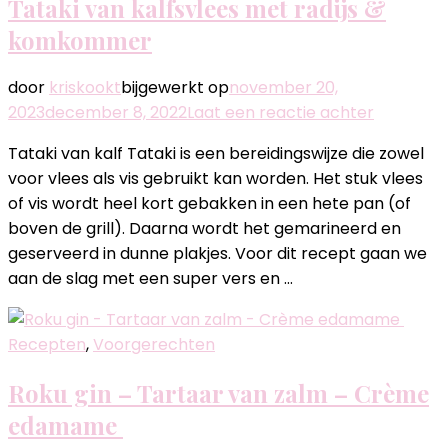
Tataki van kalfsvlees met radijs &
komkommer
door
kriskookt
bijgewerkt op
november 20,
op
2023
december 8, 2022
Laat een reactie achter
Tataki
Tataki van kalf Tataki is een bereidingswijze die zowel
van
voor vlees als vis gebruikt kan worden. Het stuk vlees
kalfsvlee
of vis wordt heel kort gebakken in een hete pan (of
met
boven de grill). Daarna wordt het gemarineerd en
radijs
geserveerd in dunne plakjes. Voor dit recept gaan we
&
aan de slag met een super vers en …
komkom
Recepten
,
Voorgerechten
Roku gin – Tartaar van zalm – Crème
edamame