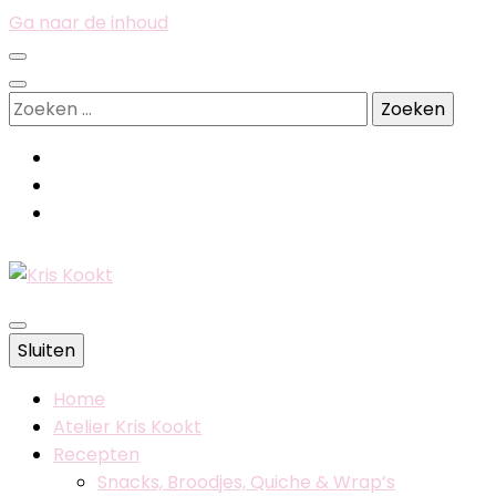
Ga naar de inhoud
Zoeken
naar:
Belgische foodblog
Sluiten
Kris Kookt
Home
Atelier Kris Kookt
Recepten
Snacks, Broodjes, Quiche & Wrap’s