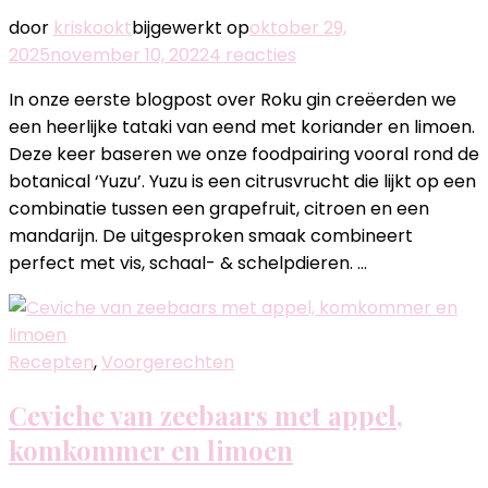
door
kriskookt
bijgewerkt op
oktober 29,
op
2025
november 10, 2022
4 reacties
Roku
In onze eerste blogpost over Roku gin creëerden we
gin
een heerlijke tataki van eend met koriander en limoen.
–
Deze keer baseren we onze foodpairing vooral rond de
Tartaar
botanical ‘Yuzu’. Yuzu is een citrusvrucht die lijkt op een
van
combinatie tussen een grapefruit, citroen en een
zalm
mandarijn. De uitgesproken smaak combineert
–
perfect met vis, schaal- & schelpdieren. …
Crème
edamame
Recepten
,
Voorgerechten
Ceviche van zeebaars met appel,
komkommer en limoen