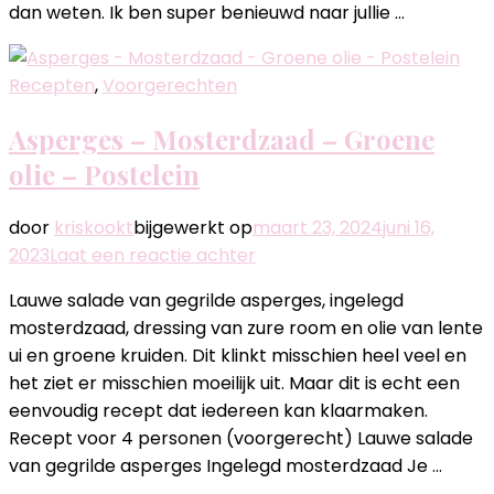
dan weten. Ik ben super benieuwd naar jullie …
Recepten
,
Voorgerechten
Asperges – Mosterdzaad – Groene
olie – Postelein
door
kriskookt
bijgewerkt op
maart 23, 2024
juni 16,
op
2023
Laat een reactie achter
Asperges
Lauwe salade van gegrilde asperges, ingelegd
–
mosterdzaad, dressing van zure room en olie van lente
Mosterdzaad
ui en groene kruiden. Dit klinkt misschien heel veel en
–
het ziet er misschien moeilijk uit. Maar dit is echt een
Groene
eenvoudig recept dat iedereen kan klaarmaken.
olie
Recept voor 4 personen (voorgerecht) Lauwe salade
–
van gegrilde asperges Ingelegd mosterdzaad Je …
Postelein