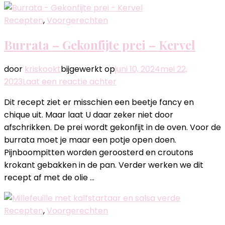
Recepten
,
Voorgerechten
Burrata – Gekonfijte prei – Kervel
door
kriskookt
bijgewerkt op
juni 10, 2024
mei 22,
op
2023
Laat een reactie achter
Burrata
Dit recept ziet er misschien een beetje fancy en
–
chique uit. Maar laat U daar zeker niet door
Gekonfijte
afschrikken. De prei wordt gekonfijt in de oven. Voor de
prei
burrata moet je maar een potje open doen.
–
Pijnboompitten worden geroosterd en croutons
Kervel
krokant gebakken in de pan. Verder werken we dit
recept af met de olie …
Recepten
,
Voorgerechten