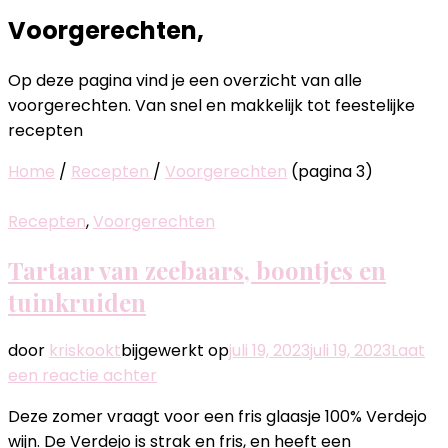
Voorgerechten,
Op deze pagina vind je een overzicht van alle
voorgerechten. Van snel en makkelijk tot feestelijke
recepten
Home
/
Recepten
/
Voorgerechten
(pagina 3)
Recepten
,
Voorgerechten
Tartaar van zeebaars, boontjes en
tuinkruiden
door
kriskookt
bijgewerkt op
juli 19, 2023
juli 19, 2023
Laat
op
een reactie achter
Tartaar
Deze zomer vraagt voor een fris glaasje 100% Verdejo
van
wijn. De Verdejo is strak en fris, en heeft een