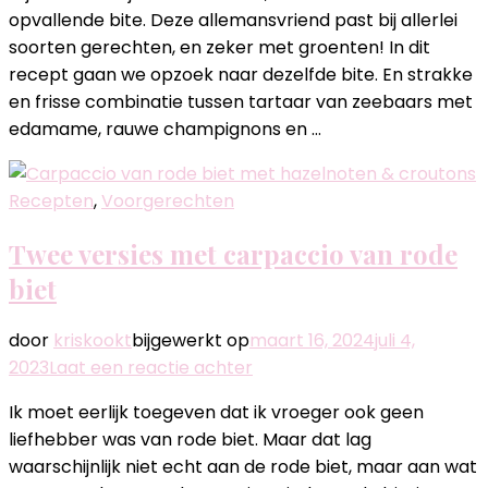
zeebaars,
opvallende bite. Deze allemansvriend past bij allerlei
boontjes
soorten gerechten, en zeker met groenten! In dit
en
recept gaan we opzoek naar dezelfde bite. En strakke
tuinkruiden
en frisse combinatie tussen tartaar van zeebaars met
edamame, rauwe champignons en …
Recepten
,
Voorgerechten
Twee versies met carpaccio van rode
biet
door
kriskookt
bijgewerkt op
maart 16, 2024
juli 4,
op
2023
Laat een reactie achter
Twee
Ik moet eerlijk toegeven dat ik vroeger ook geen
versies
liefhebber was van rode biet. Maar dat lag
met
waarschijnlijk niet echt aan de rode biet, maar aan wat
carpaccio