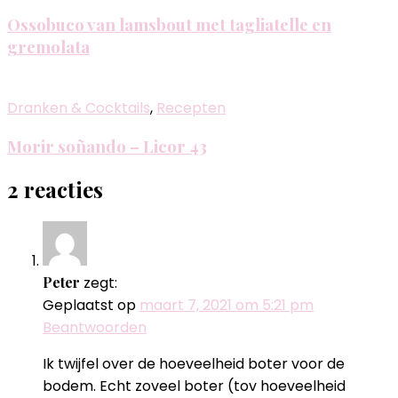
Ossobuco van lamsbout met tagliatelle en
gremolata
Dranken & Cocktails
,
Recepten
Morir soñando – Licor 43
2 reacties
Peter
zegt:
Geplaatst op
maart 7, 2021 om 5:21 pm
Beantwoorden
Ik twijfel over de hoeveelheid boter voor de
bodem. Echt zoveel boter (tov hoeveelheid