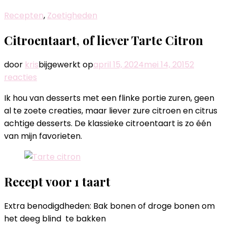
Recepten
,
Zoetigheden
Citroentaart, of liever Tarte Citron
door
kris
bijgewerkt op
april 15, 2024
mei 14, 2015
2
op
reacties
Citroentaart,
Ik hou van desserts met een flinke portie zuren, geen
of
al te zoete creaties, maar liever zure citroen en citrus
liever
achtige desserts. De klassieke citroentaart is zo één
Tarte
van mijn favorieten.
Citron
Recept voor 1 taart
Extra benodigdheden: Bak bonen of droge bonen om
het deeg blind te bakken