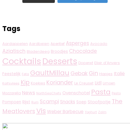
Tags
Asperges
Aardappelen
Aardbeien
Aperitief
Avocado
Aziatisch
Chocolade
Broodjes
Bladerdeeg
Cocktails
Desserts
Elixir d’Anvers
Doperwt
GaultMillau
Gin
Gebak
Italië
Feestelijk
Hapjes
Feta
Kip
Koriander
Lidl
Koekjes
Le Creuset
Limoen
Kalfsvlees
Pasta
News
Ovenschotel
Mozzarella
NorthSeaChefs
Pesto
The
Scampi
Snacks
Rijst
Stoofpotje
Pompoen
Soep
Rum
Vis
Meatlovers
Weber Barbecue
Zalm
Yoghurt