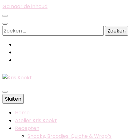
Ga naar de inhoud
Zoeken
naar:
Belgische foodblog
Sluiten
Kris Kookt
Home
Atelier Kris Kookt
Recepten
Snacks, Broodjes, Quiche & Wrap’s