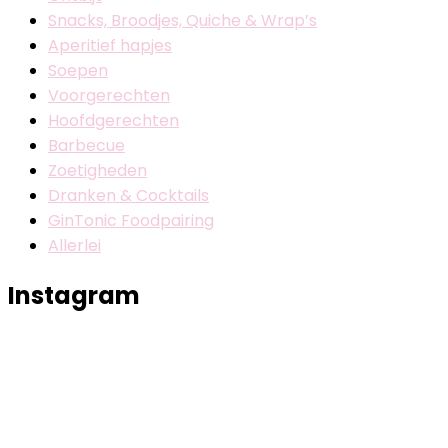
Snacks, Broodjes, Quiche & Wrap’s
Aperitief hapjes
Soepen
Voorgerechten
Hoofdgerechten
Barbecue
Zoetigheden
Dranken & Cocktails
GinTonic Foodpairing
Allerlei
Instagram