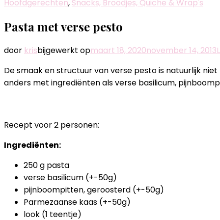
Hoofdgerechten
,
Snacks, Broodjes, Quiche & Wrap's
Pasta met verse pesto
door
kris
bijgewerkt op
maart 18, 2020
november 14, 2013
De smaak en structuur van verse pesto is natuurlijk niet t
anders met ingrediënten als verse basilicum, pijnboompi
Recept voor 2 personen:
Ingrediënten:
250 g pasta
verse basilicum (+-50g)
pijnboompitten, geroosterd (+-50g)
Parmezaanse kaas (+-50g)
look (1 teentje)