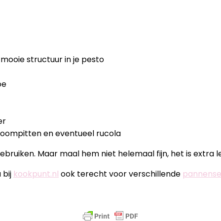
 mooie structuur in je pesto
oe
er
boompitten en eventueel rucola
gebruiken. Maar maal hem niet helemaal fijn, het is extra 
 bij
kookpunt.nl
ook terecht voor verschillende
pannense