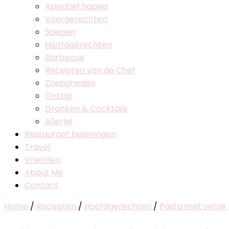
Aperitief hapjes
Voorgerechten
Soepen
Hoofdgerechten
Barbecue
Recepten van de Chef
Zoetigheden
Ontbijt
Dranken & Cocktails
Allerlei
Restaurant belevingen
Travel
Vrienden
About Me
Contact
Home
/
Recepten
/
Hoofdgerechten
/
Pasta met verse