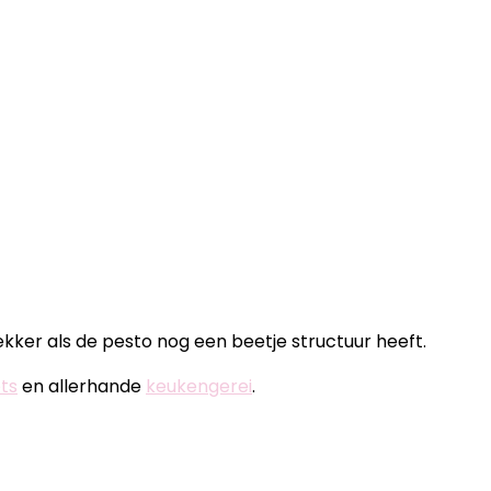
lekker als de pesto nog een beetje structuur heeft.
ts
en allerhande
keukengerei
.