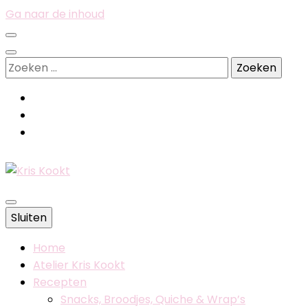
Ga naar de inhoud
Zoeken
naar:
Belgische foodblog
Sluiten
Kris Kookt
Home
Atelier Kris Kookt
Recepten
Snacks, Broodjes, Quiche & Wrap’s