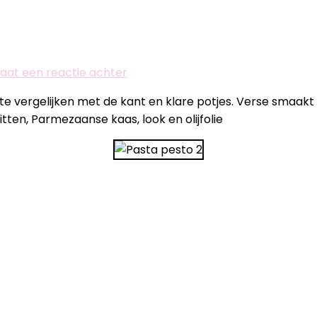
op
Laat een reactie achter
Pasta
e vergelijken met de kant en klare potjes. Verse smaakt vee
met
tten, Parmezaanse kaas, look en olijfolie
verse
pesto