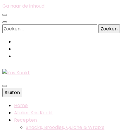
Ga naar de inhoud
Zoeken
naar:
Belgische foodblog
Sluiten
Kris Kookt
Home
Atelier Kris Kookt
Recepten
Snacks, Broodjes, Quiche & Wrap’s