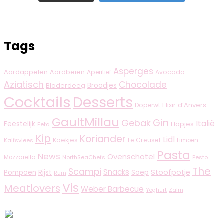
Tags
Asperges
Aardappelen
Aardbeien
Aperitief
Avocado
Aziatisch
Chocolade
Broodjes
Bladerdeeg
Cocktails
Desserts
Elixir d’Anvers
Doperwt
GaultMillau
Gin
Gebak
Italië
Feestelijk
Hapjes
Feta
Kip
Koriander
Lidl
Koekjes
Le Creuset
Limoen
Kalfsvlees
Pasta
News
Ovenschotel
Mozzarella
NorthSeaChefs
Pesto
The
Scampi
Snacks
Rijst
Stoofpotje
Pompoen
Soep
Rum
Vis
Meatlovers
Weber Barbecue
Zalm
Yoghurt