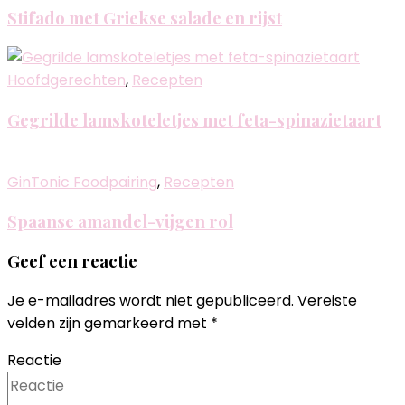
Stifado met Griekse salade en rijst
Hoofdgerechten
,
Recepten
Gegrilde lamskoteletjes met feta-spinazietaart
GinTonic Foodpairing
,
Recepten
Spaanse amandel-vijgen rol
Geef een reactie
Je e-mailadres wordt niet gepubliceerd.
Vereiste
velden zijn gemarkeerd met
*
Reactie