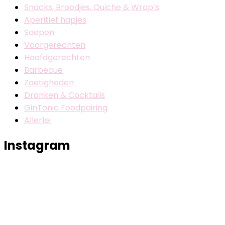
Snacks, Broodjes, Quiche & Wrap’s
Aperitief hapjes
Soepen
Voorgerechten
Hoofdgerechten
Barbecue
Zoetigheden
Dranken & Cocktails
GinTonic Foodpairing
Allerlei
Instagram