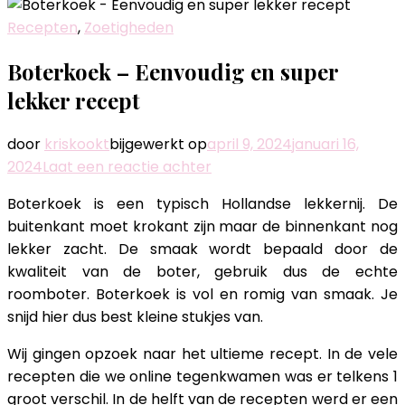
Recepten
,
Zoetigheden
Boterkoek – Eenvoudig en super
lekker recept
door
kriskookt
bijgewerkt op
april 9, 2024
januari 16,
op
2024
Laat een reactie achter
Boterkoek
Boterkoek is een typisch Hollandse lekkernij. De
–
buitenkant moet krokant zijn maar de binnenkant nog
Eenvoudig
lekker zacht. De smaak wordt bepaald door de
en
kwaliteit van de boter, gebruik dus de echte
super
roomboter. Boterkoek is vol en romig van smaak. Je
lekker
snijd hier dus best kleine stukjes van.
recept
Wij gingen opzoek naar het ultieme recept. In de vele
recepten die we online tegenkwamen was er telkens 1
groot verschil. In de helft van de recepten werd er een