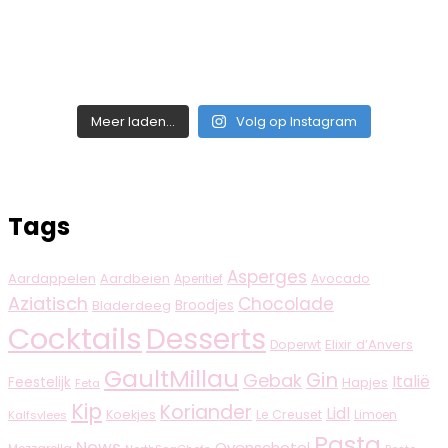
Meer laden...
Volg op Instagram
Tags
Asperges
Aardappelen
Aardbeien
Aperitief
Avocado
Aziatisch
Chocolade
Broodjes
Bladerdeeg
Cocktails
Desserts
Elixir d’Anvers
Doperwt
GaultMillau
Gin
Gebak
Italië
Feestelijk
Hapjes
Feta
Kip
Koriander
Lidl
Koekjes
Le Creuset
Limoen
Kalfsvlees
Pasta
News
Ovenschotel