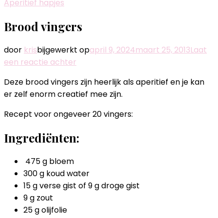
Aperitief hapjes
Brood vingers
door
kris
bijgewerkt op
april 9, 2024
maart 25, 2013
Laat
op
een reactie achter
Brood
Deze brood vingers zijn heerlijk als aperitief en je kan
vingers
er zelf enorm creatief mee zijn.
Recept voor ongeveer 20 vingers:
Ingrediënten:
475 g bloem
300 g koud water
15 g verse gist of 9 g droge gist
9 g zout
25 g olijfolie