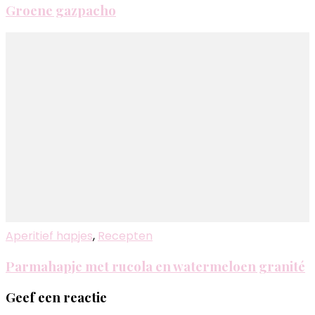
Groene gazpacho
Aperitief hapjes
,
Recepten
Parmahapje met rucola en watermeloen granité
Geef een reactie