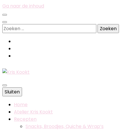
Ga naar de inhoud
Zoeken
naar:
Belgische foodblog
Sluiten
Kris Kookt
Home
Atelier Kris Kookt
Recepten
Snacks, Broodjes, Quiche & Wrap’s