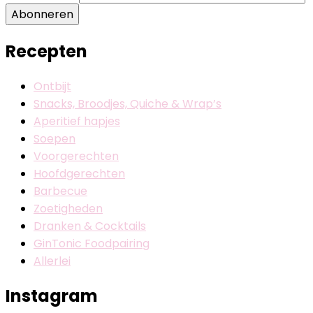
Abonneren
Recepten
Ontbijt
Snacks, Broodjes, Quiche & Wrap’s
Aperitief hapjes
Soepen
Voorgerechten
Hoofdgerechten
Barbecue
Zoetigheden
Dranken & Cocktails
GinTonic Foodpairing
Allerlei
Instagram