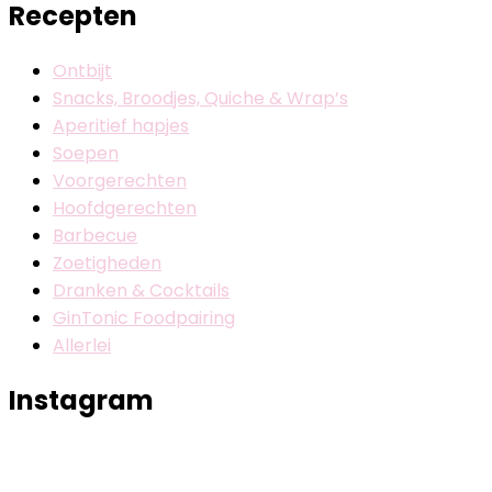
Recepten
Ontbijt
Snacks, Broodjes, Quiche & Wrap’s
Aperitief hapjes
Soepen
Voorgerechten
Hoofdgerechten
Barbecue
Zoetigheden
Dranken & Cocktails
GinTonic Foodpairing
Allerlei
Instagram