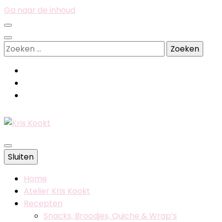
Ga naar de inhoud
Zoeken
naar:
Belgische foodblog
Sluiten
Kris Kookt
Home
Atelier Kris Kookt
Recepten
Snacks, Broodjes, Quiche & Wrap’s