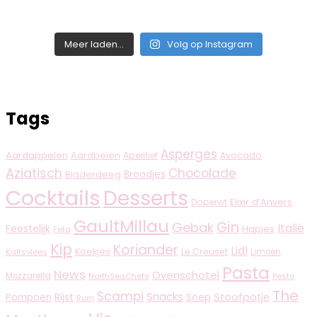
Meer laden...
Volg op Instagram
Tags
Asperges
Aardappelen
Aardbeien
Aperitief
Avocado
Aziatisch
Chocolade
Broodjes
Bladerdeeg
Cocktails
Desserts
Elixir d’Anvers
Doperwt
GaultMillau
Gin
Gebak
Italië
Feestelijk
Hapjes
Feta
Kip
Koriander
Lidl
Koekjes
Le Creuset
Limoen
Kalfsvlees
Pasta
News
Ovenschotel
Mozzarella
NorthSeaChefs
Pesto
The
Scampi
Snacks
Rijst
Stoofpotje
Pompoen
Soep
Rum