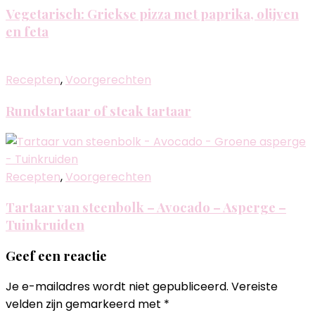
Vegetarisch: Griekse pizza met paprika, olijven
en feta
Recepten
,
Voorgerechten
Rundstartaar of steak tartaar
Recepten
,
Voorgerechten
Tartaar van steenbolk – Avocado – Asperge –
Tuinkruiden
Geef een reactie
Je e-mailadres wordt niet gepubliceerd.
Vereiste
velden zijn gemarkeerd met
*