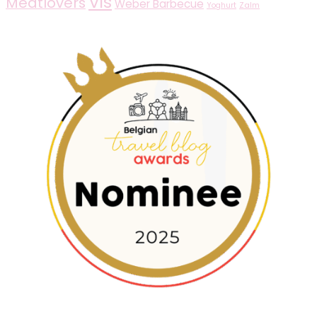
Vis
Meatlovers
Weber Barbecue
Zalm
Yoghurt