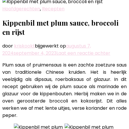
Hoofdgerechten
,
Recepten
Kippenbil met plum sauce, broccoli
en rijst
door
kriskookt
bijgewerkt op
augustus 7,
op
2024
september 4, 2023
Laat een reactie achter
Kippenbi
Plum saus of pruimensaus is een zachte zoetzure saus
met
van traditionele Chinese kruiden. Het is heerlijk
plum
veelzijdig als dipsaus, roerbaksaus of glazuur. In dit
sauce,
recept gebruiken wij de plum sauce als marinade en
broccoli
glazuur voor de kippenbouten. Hierbij maken we in de
en
oven geroosterde broccoli en kokosrijst. Dit alles
rijst
werken we af met lente uitjes, verse koriander en rode
peper.