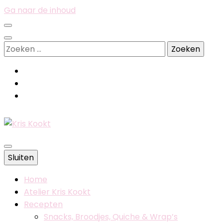
Ga naar de inhoud
Zoeken
naar:
Belgische foodblog
Sluiten
Kris Kookt
Home
Atelier Kris Kookt
Recepten
Snacks, Broodjes, Quiche & Wrap’s