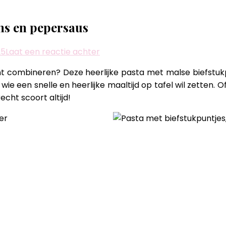
ns en pepersaus
op
25
Laat een reactie achter
Pasta
nt combineren? Deze heerlijke pasta met malse biefstu
met
e een snelle en heerlijke maaltijd op tafel wil zetten. 
biefstukpuntjes,
echt scoort altijd!
champignons
en
pepersaus