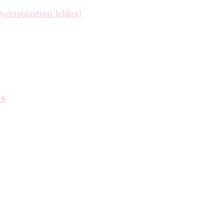
nweerstaanbaar lekker!
gs