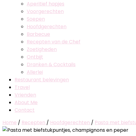
Aperitief hapjes
Voorgerechten
Soepen
Hoofdgerechten
Barbecue
Recepten van de Chef
Zoetigheden
Ontbijt
Dranken & Cocktails
Allerlei
Restaurant belevingen
Travel
Vrienden
About Me
Contact
Home
/
Recepten
/
Hoofdgerechten
/
Pasta met biefs