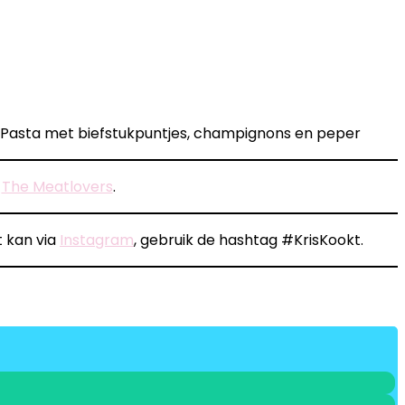
n
The Meatlovers
.
t kan via
Instagram
, gebruik de hashtag #KrisKookt.