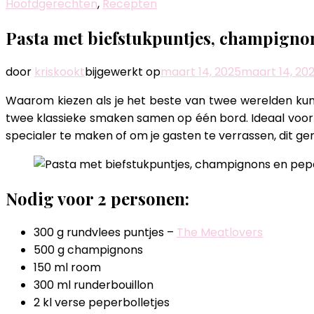
Hoofdgerechten
,
Recepten
Pasta met biefstukpuntjes, champigno
door
kriskookt
bijgewerkt op
maart 14, 2025
maart 14, 20
Waarom kiezen als je het beste van twee werelden ku
twee klassieke smaken samen op één bord. Ideaal voor wi
specialer te maken of om je gasten te verrassen, dit ger
Nodig voor 2 personen:
300 g rundvlees puntjes –
The Meatlovers
500 g champignons
150 ml room
300 ml runderbouillon
2 kl verse peperbolletjes