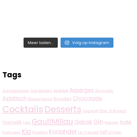
Meer laden...
Volg op Instagram
Tags
Asperges
Aardappelen
Aardbeien
Aperitief
Avocado
Aziatisch
Chocolade
Broodjes
Bladerdeeg
Cocktails
Desserts
Elixir d’Anvers
Doperwt
GaultMillau
Gin
Gebak
Italië
Feestelijk
Hapjes
Feta
Kip
Koriander
Lidl
Koekjes
Le Creuset
Limoen
Kalfsvlees