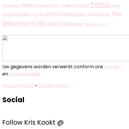
Pasta
News
Ovenschotel
Mozzarella
NorthSeaChefs
Pesto
The
Scampi
Snacks
Rijst
Stoofpotje
Pompoen
Soep
Rum
Vis
Meatlovers
Weber Barbecue
Zalm
Yoghurt
Uw gegevens worden verwerkt conform ons
cookie-
en
privacybeleid.
Privacy Policy
–
Cookie Policy
Social
Follow Kris Kookt @