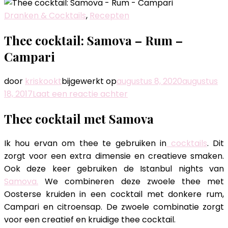
Dranken & Cocktails
,
Recepten
Thee cocktail: Samova – Rum –
Campari
door
kriskookt
bijgewerkt op
augustus 8, 2020
augustus
op
18, 2017
Laat een reactie achter
Thee
Thee cocktail met Samova
cocktail:
Samova
Ik hou ervan om thee te gebruiken in
cocktails
. Dit
–
zorgt voor een extra dimensie en creatieve smaken.
Rum
Ook deze keer gebruiken de Istanbul nights van
–
Samova.
We combineren deze zwoele thee met
Campari
Oosterse kruiden in een cocktail met donkere rum,
Campari en citroensap. De zwoele combinatie zorgt
voor een creatief en kruidige thee cocktail.