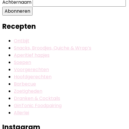
Achternaam
Abonneren
Recepten
Ontbijt
Snacks, Broodjes, Quiche & Wrap’s
Aperitief hapjes
Soepen
Voorgerechten
Hoofdgerechten
Barbecue
Zoetigheden
Dranken & Cocktails
GinTonic Foodpairing
Allerlei
Instagram