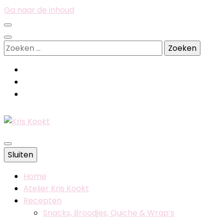
Ga naar de inhoud
Zoeken
naar:
Belgische foodblog
Sluiten
Kris Kookt
Home
Atelier Kris Kookt
Recepten
Snacks, Broodjes, Quiche & Wrap’s