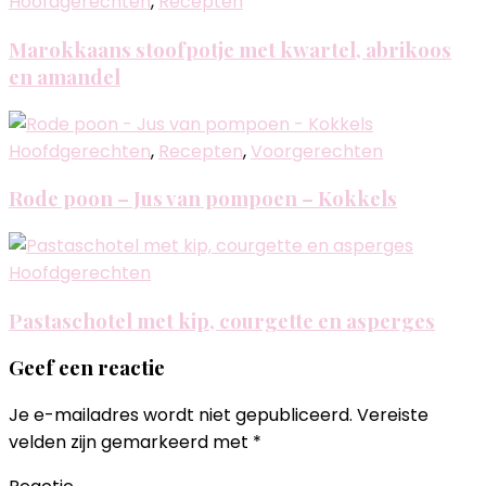
Hoofdgerechten
,
Recepten
Marokkaans stoofpotje met kwartel, abrikoos
en amandel
Hoofdgerechten
,
Recepten
,
Voorgerechten
Rode poon – Jus van pompoen – Kokkels
Hoofdgerechten
Pastaschotel met kip, courgette en asperges
Geef een reactie
Je e-mailadres wordt niet gepubliceerd.
Vereiste
velden zijn gemarkeerd met
*