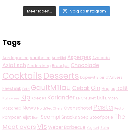
Meer laden...
Volg op Instagram
Tags
Asperges
Aardappelen
Aardbeien
Aperitief
Avocado
Aziatisch
Chocolade
Broodjes
Bladerdeeg
Cocktails
Desserts
Elixir d’Anvers
Doperwt
GaultMillau
Gin
Gebak
Italië
Feestelijk
Hapjes
Feta
Kip
Koriander
Lidl
Koekjes
Le Creuset
Limoen
Kalfsvlees
Pasta
News
Ovenschotel
Mozzarella
NorthSeaChefs
Pesto
The
Scampi
Snacks
Rijst
Stoofpotje
Pompoen
Soep
Rum
Vis
Meatlovers
Weber Barbecue
Zalm
Yoghurt