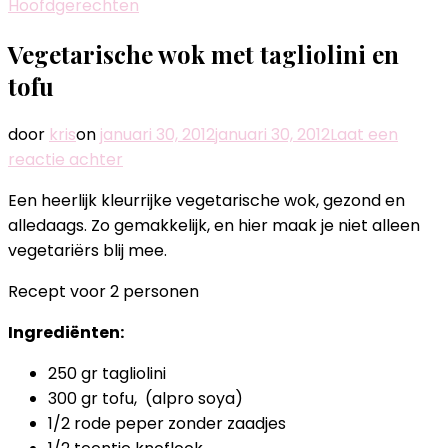
Hoofdgerechten
Vegetarische wok met tagliolini en
tofu
door
kris
on
januari 30, 2012
januari 30, 2012
Laat een
op
reactie achter
Vegetarische
Een heerlijk kleurrijke vegetarische wok, gezond en
wok
alledaags. Zo gemakkelijk, en hier maak je niet alleen
met
vegetariërs blij mee.
tagliolini
en
Recept voor 2 personen
tofu
Ingrediënten:
250 gr tagliolini
300 gr tofu, (alpro soya)
1/2 rode peper zonder zaadjes