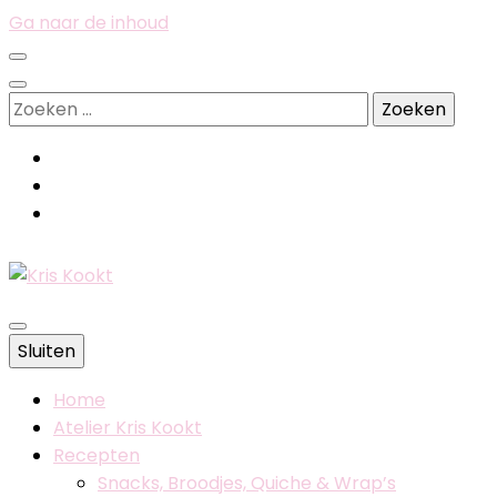
Ga naar de inhoud
Zoeken
naar:
Belgische foodblog
Sluiten
Kris Kookt
Home
Atelier Kris Kookt
Recepten
Snacks, Broodjes, Quiche & Wrap’s