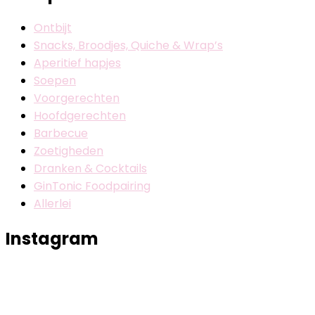
Ontbijt
Snacks, Broodjes, Quiche & Wrap’s
Aperitief hapjes
Soepen
Voorgerechten
Hoofdgerechten
Barbecue
Zoetigheden
Dranken & Cocktails
GinTonic Foodpairing
Allerlei
Instagram