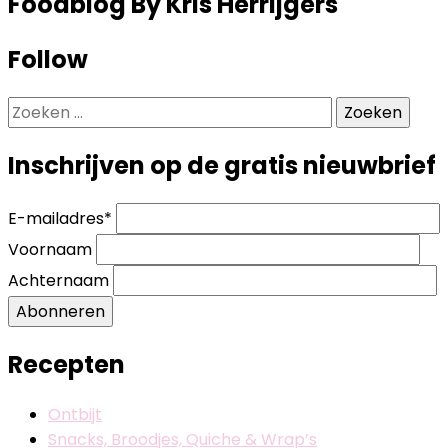
Foodblog By Kris Herrijgers
Follow
Zoeken
naar:
Inschrijven op de gratis nieuwbrief
E-mailadres
*
Voornaam
Achternaam
Abonneren
Recepten
Ontbijt
Snacks, Broodjes, Quiche & Wrap’s