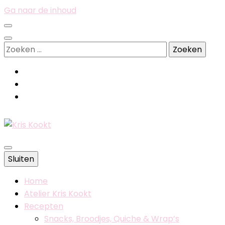
Ga naar de inhoud
Zoeken
naar:
Belgische foodblog
Sluiten
Kris Kookt
Home
Atelier Kris Kookt
Recepten
Snacks, Broodjes, Quiche & Wrap’s