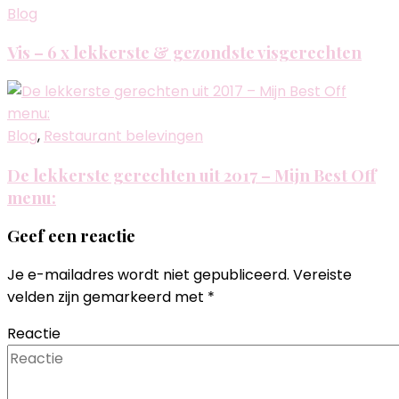
Blog
Vis – 6 x lekkerste & gezondste visgerechten
Blog
,
Restaurant belevingen
De lekkerste gerechten uit 2017 – Mijn Best Off
menu:
Geef een reactie
Je e-mailadres wordt niet gepubliceerd.
Vereiste
velden zijn gemarkeerd met
*
Reactie