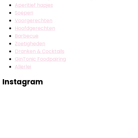
Aperitief hapjes
Soepen
Voorgerechten
Hoofdgerechten
Barbecue
Zoetigheden
Dranken & Cocktails
GinTonic Foodpairing
Allerlei
Instagram