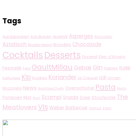
Tags
Asperges
Aardappelen
Aardbeien
Aperitief
Avocado
Aziatisch
Chocolade
Broodjes
Bladerdeeg
Cocktails
Desserts
Elixir d’Anvers
Doperwt
GaultMillau
Gin
Gebak
Italië
Feestelijk
Hapjes
Feta
Kip
Koriander
Lidl
Koekjes
Le Creuset
Limoen
Kalfsvlees
Pasta
News
Ovenschotel
Mozzarella
NorthSeaChefs
Pesto
The
Scampi
Snacks
Rijst
Stoofpotje
Pompoen
Soep
Rum
Vis
Meatlovers
Weber Barbecue
Zalm
Yoghurt