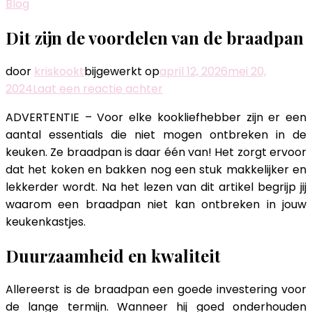
Blog
Dit zijn de voordelen van de braadpan
door
kriskookt
bijgewerkt op
april 12, 2026
mei 20,
op
2024
Laat een reactie achter
Dit
ADVERTENTIE – Voor elke kookliefhebber zijn er een
zijn
aantal essentials die niet mogen ontbreken in de
de
keuken. Ze braadpan is daar één van! Het zorgt ervoor
voordelen
dat het koken en bakken nog een stuk makkelijker en
van
lekkerder wordt. Na het lezen van dit artikel begrijp jij
de
waarom een braadpan niet kan ontbreken in jouw
braadpan
keukenkastjes.
Duurzaamheid en kwaliteit
Allereerst is de braadpan een goede investering voor
de lange termijn. Wanneer hij goed onderhouden