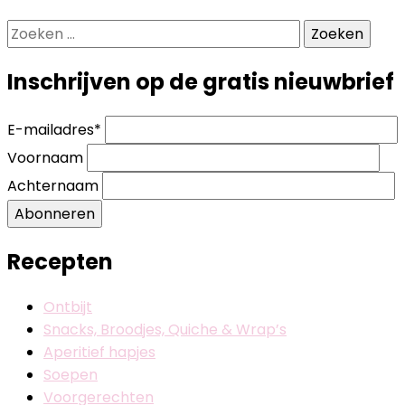
Zoeken
naar:
Inschrijven op de gratis nieuwbrief
E-mailadres
*
Voornaam
Achternaam
Abonneren
Recepten
Ontbijt
Snacks, Broodjes, Quiche & Wrap’s
Aperitief hapjes
Soepen
Voorgerechten