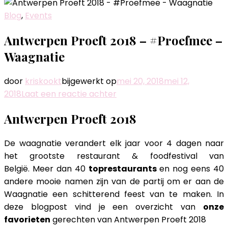
Blog
,
Events
Antwerpen Proeft 2018 – #Proefmee –
Waagnatie
door
kriskookt
bijgewerkt op
mei 20, 2018
mei 12,
op
2018
Laat een reactie achter
Antwerpen
Antwerpen Proeft 2018
Proeft
2018
De waagnatie verandert elk jaar voor 4 dagen naar
–
het grootste restaurant & foodfestival van
#Proefmee
België. Meer dan 40
toprestaurants
en nog eens 40
–
andere mooie namen zijn van de partij om er aan de
Waagnatie
Waagnatie een schitterend feest van te maken. In
deze blogpost vind je een overzicht van
onze
favorieten
gerechten van Antwerpen Proeft 2018