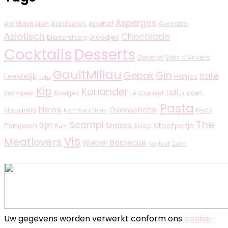
Asperges
Aardappelen
Aardbeien
Aperitief
Avocado
Aziatisch
Chocolade
Broodjes
Bladerdeeg
Cocktails
Desserts
Elixir d’Anvers
Doperwt
GaultMillau
Gin
Gebak
Italië
Feestelijk
Hapjes
Feta
Kip
Koriander
Lidl
Koekjes
Le Creuset
Limoen
Kalfsvlees
Pasta
News
Ovenschotel
Mozzarella
NorthSeaChefs
Pesto
The
Scampi
Snacks
Rijst
Stoofpotje
Pompoen
Soep
Rum
Vis
Meatlovers
Weber Barbecue
Zalm
Yoghurt
Uw gegevens worden verwerkt conform ons
cookie-