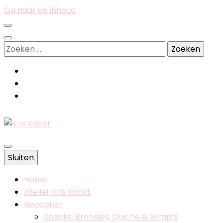
Ga naar de inhoud
Zoeken
naar:
Belgische foodblog
Sluiten
Kris Kookt
Home
Atelier Kris Kookt
Recepten
Snacks, Broodjes, Quiche & Wrap’s