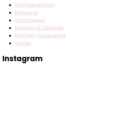
Hoofdgerechten
Barbecue
Zoetigheden
Dranken & Cocktails
GinTonic Foodpairing
Allerlei
Instagram