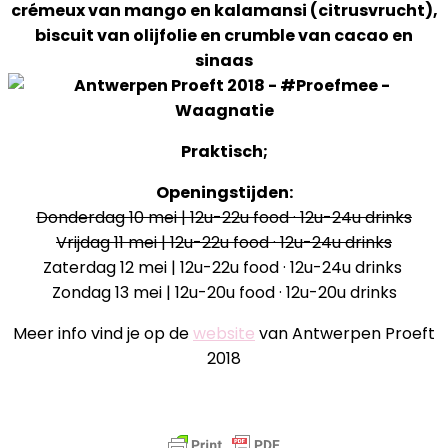
crémeux van mango en kalamansi (citrusvrucht),
biscuit van olijfolie en crumble van cacao en
sinaas
Praktisch;
Openingstijden:
Donderdag 10 mei | 12u-22u food · 12u-24u drinks
Vrijdag 11 mei | 12u-22u food · 12u-24u drinks
Zaterdag 12 mei | 12u-22u food · 12u-24u drinks ​
Zondag 13 mei | 12u-20u food · 12u-20u drinks
Meer info vind je op de
website
van Antwerpen Proeft
2018