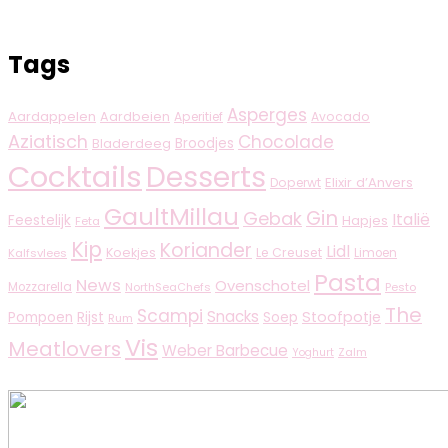
Tags
Asperges
Aardappelen
Aardbeien
Aperitief
Avocado
Aziatisch
Chocolade
Broodjes
Bladerdeeg
Cocktails
Desserts
Elixir d’Anvers
Doperwt
GaultMillau
Gin
Gebak
Italië
Feestelijk
Hapjes
Feta
Kip
Koriander
Lidl
Koekjes
Le Creuset
Limoen
Kalfsvlees
Pasta
News
Ovenschotel
Mozzarella
NorthSeaChefs
Pesto
The
Scampi
Snacks
Rijst
Stoofpotje
Pompoen
Soep
Rum
Vis
Meatlovers
Weber Barbecue
Zalm
Yoghurt