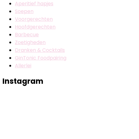
Aperitief hapjes
Soepen
Voorgerechten
Hoofdgerechten
Barbecue
Zoetigheden
Dranken & Cocktails
GinTonic Foodpairing
Allerlei
Instagram