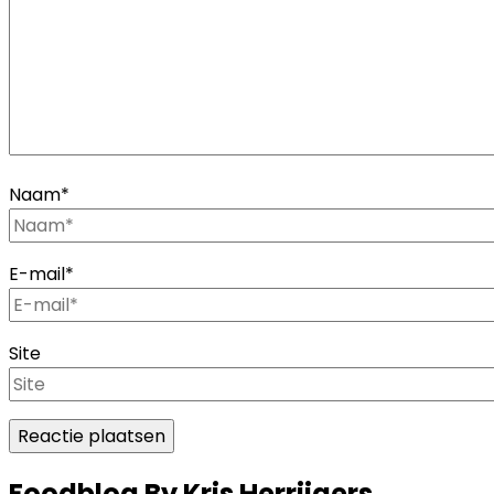
Naam
*
E-mail
*
Site
Foodblog By Kris Herrijgers