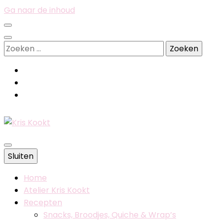
Ga naar de inhoud
Zoeken
naar:
Belgische foodblog
Sluiten
Kris Kookt
Home
Atelier Kris Kookt
Recepten
Snacks, Broodjes, Quiche & Wrap’s