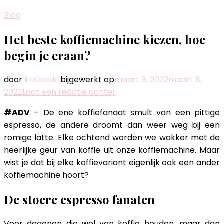
Blog
Het beste koffiemachine kiezen, hoe
begin je eraan?
door
kriskookt
bijgewerkt op
maart 8, 2022
maart 8,
op
2022
Laat een reactie achter
Het
#ADV
– De ene koffiefanaat smult van een pittige
beste
espresso, de andere droomt dan weer weg bij een
koffiemachine
romige latte. Elke ochtend worden we wakker met de
kiezen,
heerlijke geur van koffie uit onze koffiemachine. Maar
hoe
wist je dat bij elke koffievariant eigenlijk ook een ander
begin
koffiemachine hoort?
je
eraan?
De stoere espresso fanaten
Voor degenen die wel van koffie houden, maar dan