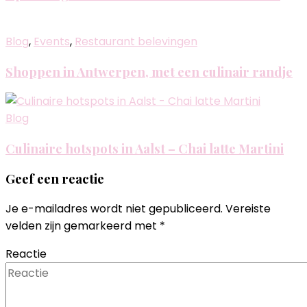
Blog
,
Events
,
Restaurant belevingen
Shoppen in Antwerpen, met een culinair randje
Blog
Culinaire hotspots in Aalst – Chai latte Martini
Geef een reactie
Je e-mailadres wordt niet gepubliceerd.
Vereiste
velden zijn gemarkeerd met
*
Reactie