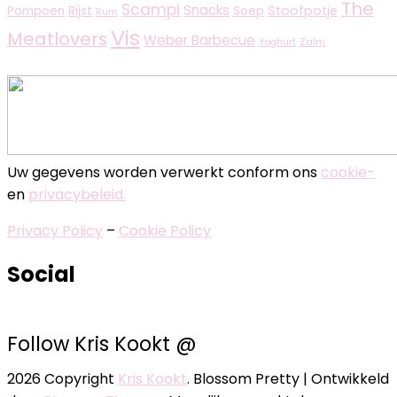
The
Scampi
Snacks
Rijst
Stoofpotje
Pompoen
Soep
Rum
Vis
Meatlovers
Weber Barbecue
Zalm
Yoghurt
Uw gegevens worden verwerkt conform ons
cookie-
en
privacybeleid.
Privacy Policy
–
Cookie Policy
Social
Follow Kris Kookt @
2026 Copyright
Kris Kookt
.
Blossom Pretty | Ontwikkeld