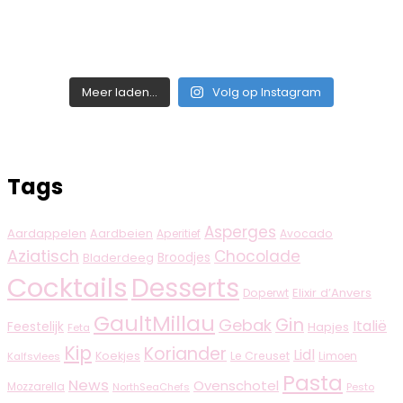
Meer laden...
Volg op Instagram
Tags
Asperges
Aardappelen
Aardbeien
Aperitief
Avocado
Aziatisch
Chocolade
Broodjes
Bladerdeeg
Cocktails
Desserts
Elixir d’Anvers
Doperwt
GaultMillau
Gin
Gebak
Italië
Feestelijk
Hapjes
Feta
Kip
Koriander
Lidl
Koekjes
Le Creuset
Limoen
Kalfsvlees
Pasta
News
Ovenschotel
Mozzarella
NorthSeaChefs
Pesto