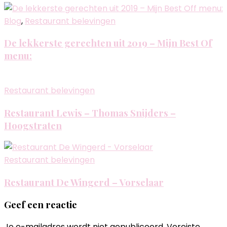
Blog
,
Restaurant belevingen
De lekkerste gerechten uit 2019 – Mijn Best Of
menu:
Restaurant belevingen
Restaurant Lewis – Thomas Snijders –
Hoogstraten
Restaurant belevingen
Restaurant De Wingerd – Vorselaar
Geef een reactie
Je e-mailadres wordt niet gepubliceerd.
Vereiste