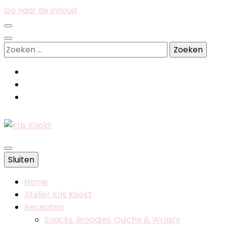
Ga naar de inhoud
Zoeken
naar:
Belgische foodblog
Sluiten
Kris Kookt
Home
Atelier Kris Kookt
Recepten
Snacks, Broodjes, Quiche & Wrap’s