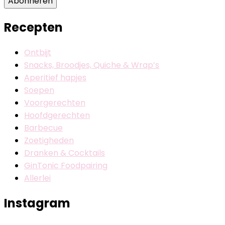
Abonneren
Recepten
Ontbijt
Snacks, Broodjes, Quiche & Wrap’s
Aperitief hapjes
Soepen
Voorgerechten
Hoofdgerechten
Barbecue
Zoetigheden
Dranken & Cocktails
GinTonic Foodpairing
Allerlei
Instagram