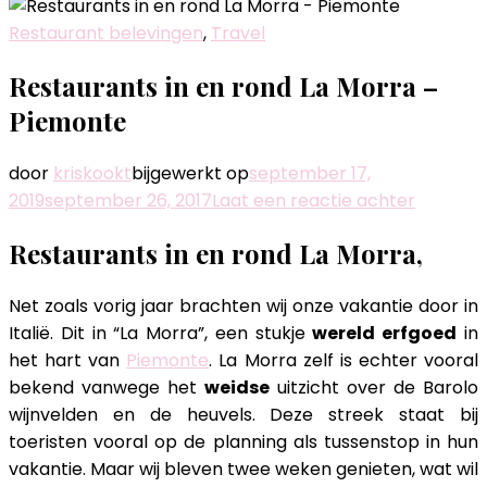
Restaurant belevingen
,
Travel
Restaurants in en rond La Morra –
Piemonte
door
kriskookt
bijgewerkt op
september 17,
op
2019
september 26, 2017
Laat een reactie achter
Restaur
Restaurants in en rond La Morra,
in
en
Net zoals vorig jaar brachten wij onze vakantie door in
rond
Italië. Dit in “La Morra”, een stukje
wereld erfgoed
in
La
het hart van
Piemonte
. La Morra zelf is echter vooral
Morra
bekend vanwege het
weidse
uitzicht over de Barolo
–
wijnvelden en de heuvels. Deze streek staat bij
Piemont
toeristen vooral op de planning als tussenstop in hun
vakantie. Maar wij bleven twee weken genieten, wat wil